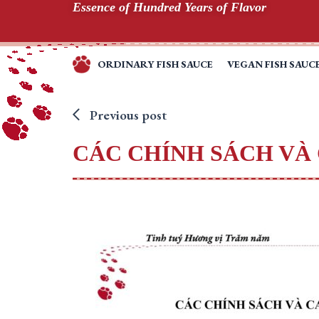
Essence of Hundred Years of Flavor
Skip
to
content
ORDINARY FISH SAUCE
VEGAN FISH SAUC
TINH
TÚY
HƯƠNG
Previous post
VỊ
CÁC CHÍNH SÁCH VÀ
TRĂM
NĂM