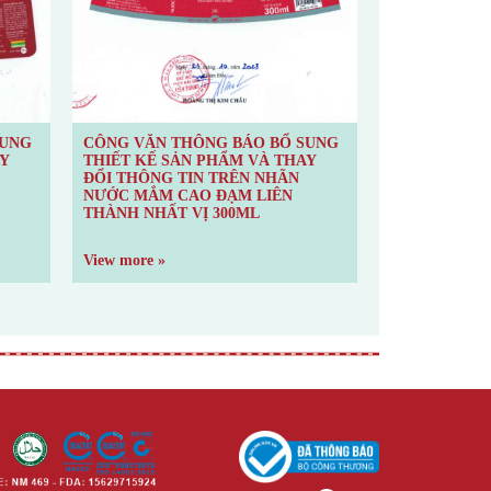
SUNG
CÔNG VĂN THÔNG BÁO BỔ SUNG
Changing info
AY
THIẾT KẾ SẢN PHẨM VÀ THAY
label Lien Th
ĐỔI THÔNG TIN TRÊN NHÃN
and label Liên
NƯỚC MẮM CAO ĐẠM LIÊN
introgen – 4 lit
THÀNH NHÃN NGỌC 600ML
View more »
View more »