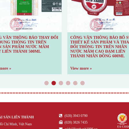
G VĂN THÔNG BÁO BỔ SUNG
CÔNG VĂN THÔNG BÁO BỔ 
ẾT KẾ SẢN PHẨM VÀ THAY
THIẾT KẾ SẢN PHẨM VÀ TH
 THÔNG TIN TRÊN NHÃN
ĐỔI THÔNG TIN TRÊN NHÃN
C MẮM CAO ĐẠM LIÊN
NƯỚC MẮM CAO ĐẠM LIÊN
NH NHÃN ĐỒNG 600ML
THÀNH NHẤT VỊ 300ML
 more »
View more »
1
2
3
4
5
6
(028) 3943 0790
ẢI SẢN LIÊN THÀNH
(028) 3826 7435
ồ Chí Minh, Việt Nam
cskh@lienthanh1906.vn