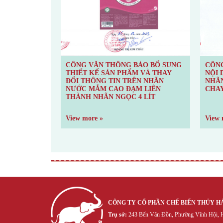
ÁO BỔ SUNG
CÔNG VĂN THÔNG BÁO THAY ĐỔI
CÔN
 VÀ THAY
NỘI DUNG THÔNG TIN TRÊN
THI
ÊN NHÃN
NHÃN SẢN PHẨM NƯỚC MẮM
ĐỔI
M LIÊN
CHAY LIÊN THÀNH 500ML
NƯỚ
4 LÍT
THÀ
View more »
View
CÔNG TY CỔ PHẦN CHẾ BIẾN THỦY H
Trụ sở:
243 Bến Vân Đồn, Phường Vĩnh Hội, H