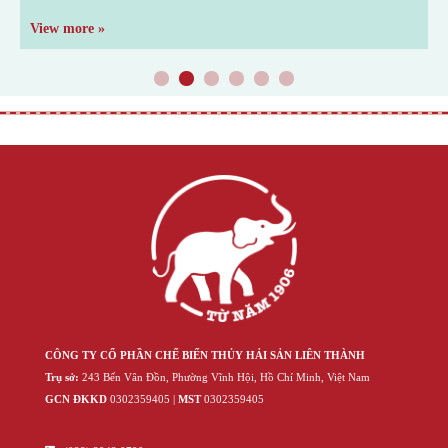
View more »
V
1
2
3
4
5
6
CÔNG TY CỔ PHẦN CHẾ BIẾN THỦY HẢI SẢN LIÊN THÀNH
Trụ sở:
243 Bến Vân Đồn, Phường Vĩnh Hội, Hồ Chí Minh, Việt Nam
GCN ĐKKD
‍030‍2359405 |
MST
‍030‍2359405