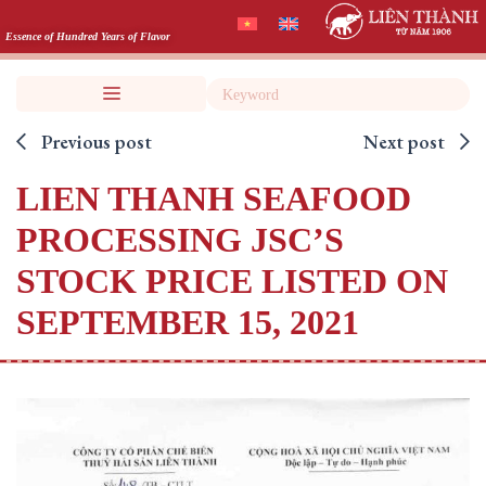
Skip
to
Essence of Hundred Years of Flavor
content
Search
Previous post
Next post
LIEN THANH SEAFOOD
PROCESSING JSC’S
STOCK PRICE LISTED ON
SEPTEMBER 15, 2021