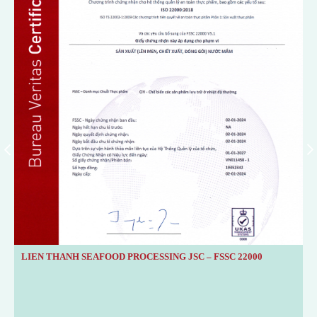
s
LIEN THANH SEAFOOD PROCESSING JSC – FSSC 22000
V
V
ty
N
T
c