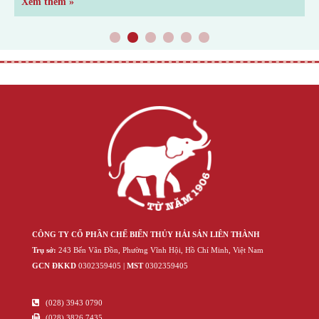
tuc/kien-thuc/goc-am-thuc/
Xem thêm »
X
1
2
3
4
5
6
CÔNG TY CỔ PHẦN CHẾ BIẾN THỦY HẢI SẢN LIÊN THÀNH
Trụ sở:
243 Bến Vân Đồn, Phường Vĩnh Hội, Hồ Chí Minh, Việt Nam
GCN ĐKKD
‍030‍2359405 |
MST
‍030‍2359405
(028) 3943 0790
(028) 3826 7435