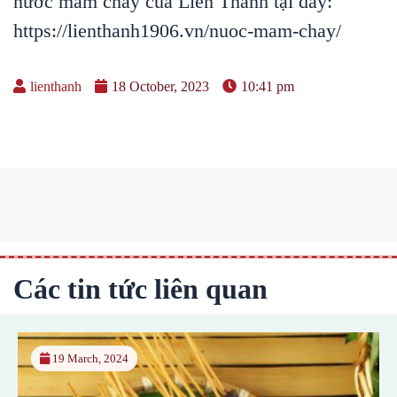
nước mắm chay của Liên Thành tại đây:
https://lienthanh1906.vn/nuoc-mam-chay/
lienthanh
18 October, 2023
10:41 pm
Các tin tức liên quan
19 March, 2024