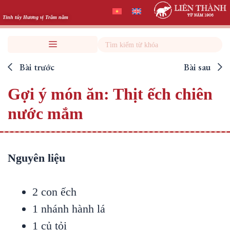
Skip
to
Tinh túy Hương vị Trăm năm
content
Search
Bài trước
Bài sau
Gợi ý món ăn: Thịt ếch chiên
nước mắm
Nguyên liệu
2 con ếch
1 nhánh hành lá
1 củ tỏi