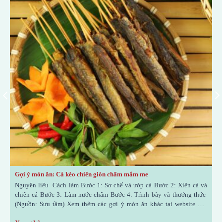
Gợi ý món ăn: Cá kèo chiên giòn chấm mắm me
G
Nguyên liệu Cách làm Bước 1: Sơ chế và ướp cá Bước 2: Xiên cá và
N
chiên cá Bước 3: Làm nước chấm Bước 4: Trình bày và thưởng thức
b
(Nguồn: Sưu tầm) Xem thêm các gợi ý món ăn khác tại website của
t
Nước Mắm Liên Thành nhé! https://lienthanh1906.vn/chuyen-muc/tin-
t