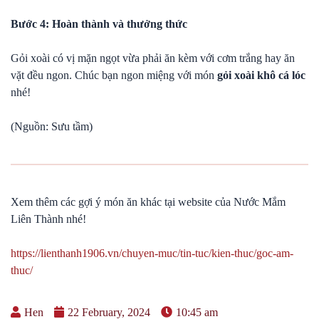
Bước 4: Hoàn thành và thưởng thức
Gỏi xoài có vị mặn ngọt vừa phải ăn kèm với cơm trắng hay ăn
vặt đều ngon. Chúc bạn ngon miệng với món
gỏi xoài khô cá lóc
nhé!
(Nguồn: Sưu tầm)
Xem thêm các gợi ý món ăn khác tại website của Nước Mắm
Liên Thành nhé!
https://lienthanh1906.vn/chuyen-muc/tin-tuc/kien-thuc/goc-am-
thuc/
Hen
22 February, 2024
10:45 am