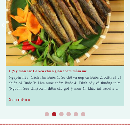
Gợi ý món ăn: Cá kèo chiên giòn chấm mắm me
G
Nguyên liệu Cách làm Bước 1: Sơ chế và ướp cá Bước 2: Xiên cá và
N
chiên cá Bước 3: Làm nước chấm Bước 4: Trình bày và thưởng thức
b
(Nguồn: Sưu tầm) Xem thêm các gợi ý món ăn khác tại website của
t
Nước Mắm Liên Thành nhé! https://lienthanh1906.vn/chuyen-muc/tin-
t
tuc/kien-thuc/goc-am-thuc/
Xem thêm »
X
1
2
3
4
5
6