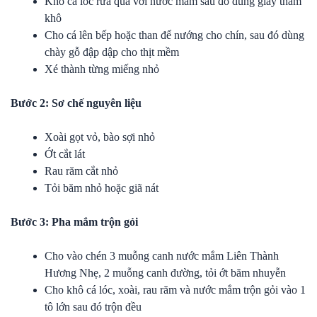
Khô cá lóc rửa qua với nước mắm sau đó dùng giấy thấm
khô
Cho cá lên bếp hoặc than để nướng cho chín, sau đó dùng
chày gỗ đập dập cho thịt mềm
Xé thành từng miếng nhỏ
Bước 2: Sơ chế nguyên liệu
Xoài gọt vỏ, bào sợi nhỏ
Ớt cắt lát
Rau răm cắt nhỏ
Tỏi băm nhỏ hoặc giã nát
Bước 3: Pha mắm trộn gỏi
Cho vào chén 3 muỗng canh nước mắm Liên Thành
Hương Nhẹ, 2 muỗng canh đường, tỏi ớt băm nhuyễn
Cho khô cá lóc, xoài, rau răm và nước mắm trộn gỏi vào 1
tô lớn sau đó trộn đều