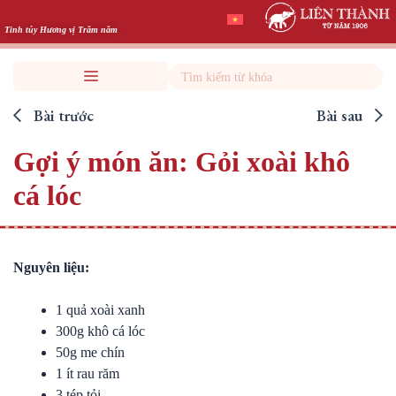
Skip
to
Tinh túy Hương vị Trăm năm
content
Search
Bài trước
Bài sau
Gợi ý món ăn: Gỏi xoài khô
cá lóc
Nguyên liệu:
1 quả xoài xanh
300g khô cá lóc
50g me chín
1 ít rau răm
3 tép tỏi