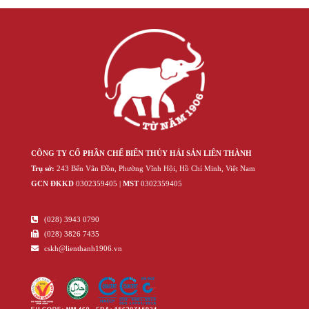
CÔNG TY CỔ PHẦN CHẾ BIẾN THỦY HẢI SẢN LIÊN THÀNH
Trụ sở:
243 Bến Vân Đồn, Phường Vĩnh Hội, Hồ Chí Minh, Việt Nam
GCN ĐKKD
‍030‍2359405 |
MST
‍030‍2359405
(028) 3943 0790
(028) 3826 7435
cskh@lienthanh1906.vn