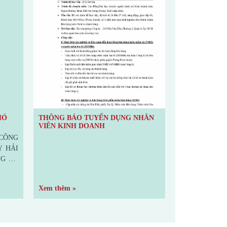
HÓ
THÔNG BÁO TUYỂN DỤNG NHÂN
THÔNG BÁO 
VIÊN KINH DOANH
NHÂN SẢN X
CÔNG
Y HẢI
G TY
/ VỊ
N ĐỐC
Xem thêm »
Xem thêm »
m/Nữ)
ình độ