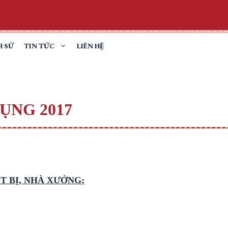
H SỬ
TIN TỨC
LIÊN HỆ
ỤNG 2017
T BỊ, NHÀ XƯỞNG: