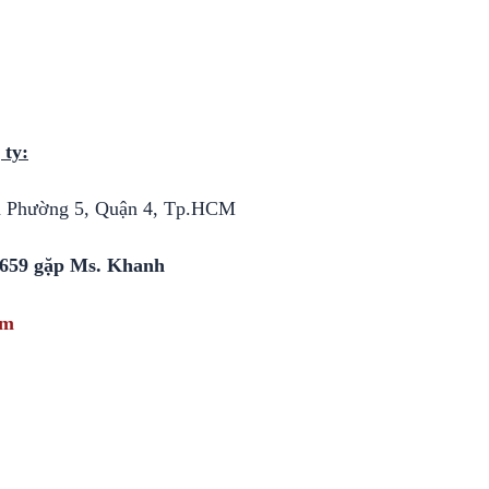
 ty:
n Phường 5, Quận 4, Tp.HCM
 1659 gặp Ms. Khanh
om