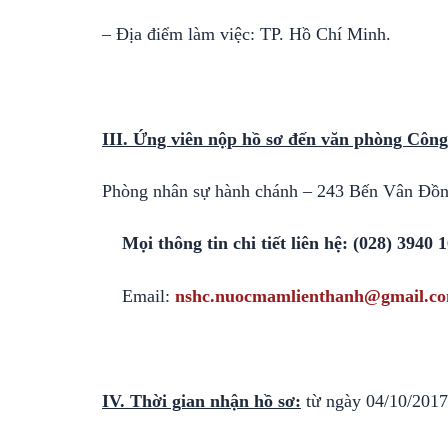
– Địa điểm làm việc: TP. Hồ Chí Minh.
III. Ứng viên nộp hồ sơ đến văn phòng Công
Phòng nhân sự hành chánh – 243 Bến Vân Đồ
Mọi thông tin chi tiết liên hệ: (028) 3940
Email:
nshc.nuocmamlienthanh@gmail.c
IV. Th
ời gian nh
ận h
ồ s
ơ:
từ ngày 04/10/2017