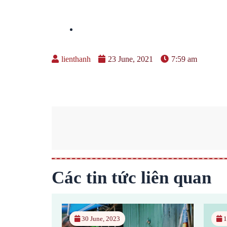
lienthanh
23 June, 2021
7:59 am
Các tin tức liên quan
30 June, 2023
1