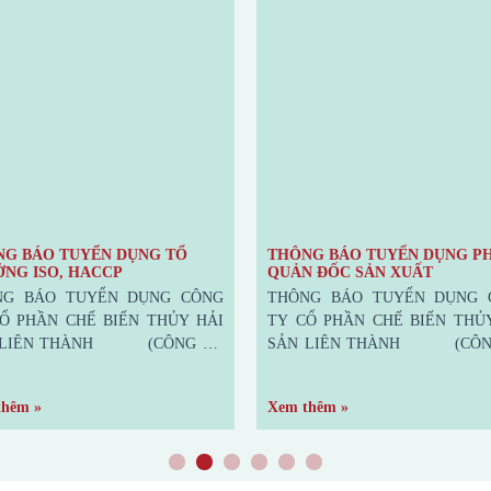
G BÁO TUYỂN DỤNG TỔ
THÔNG BÁO TUYỂN DỤNG P
NG ISO, HACCP
QUẢN ĐỐC SẢN XUẤT
NG BÁO TUYỂN DỤNG CÔNG
THÔNG BÁO TUYỂN DỤNG 
Ổ PHẦN CHẾ BIẾN THỦY HẢI
TY CỔ PHẦN CHẾ BIẾN THỦ
 LIÊN THÀNH (CÔNG TY
SẢN LIÊN THÀNH (CÔN
 MẮM LIÊN THÀNH) A/ VỊ TRÍ
NƯỚC MẮM LIÊN THÀNH) A
ỂN DỤNG: TỔ TRƯỞNG ISO,
TRÍ TUYỂN DỤNG: PHÓ QUẢ
thêm »
Xem thêm »
 : 01 người (ưu tiên nữ) Trình độ
SẢN XUẤT : 01 người (Na
ấn: 12/12 Trình độ chuyên môn: Đại
Trình độ học vấn: 12/12 trở lên Tr
huyên ngành:
chuyên môn: Đại học
1
2
3
4
5
6