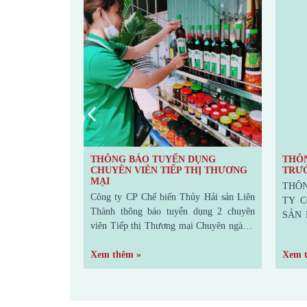
DỤNG NHÂN
THÔNG BÁO TUYỂN DỤNG
THÔN
HẨU
CHUYÊN VIÊN TIẾP THỊ THƯƠNG
TRƯỞ
MẠI
 nhân viên Xuất
THÔ
Công ty CP Chế biến Thủy Hải sản Liên
: Kinh Tế/ Quản
TY C
Thành thông báo tuyển dụng 2 chuyên
g mại quốc tế.
SẢN
viên Tiếp thị Thương mại Chuyên ngành:
h hàng mới,
NƯỚC
: Kinh Tế/Ngoại Thương/ Quản Trị Kinh
I. Thực hiện các
TUY
Doanh. Yêu cầu: Có kinh nghiệm trong
Xem thêm »
Xem 
xuất nhập khẩu:
HACCP
lãnh vực tương đương ít nhất 1 năm.
học v
I/ LẬP ĐỀ XUẤT
học C