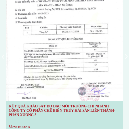
KẾT QUẢ KHẢO SÁT ĐO ĐẠC MÔI TRƯỜNG CHI NHÁNH
Đ
CÔNG TY CỔ PHẦN CHẾ BIẾN THỦY HẢI SẢN LIÊN THÀNH-
N
PHÂN XƯỞNG 5
P
View more »
V