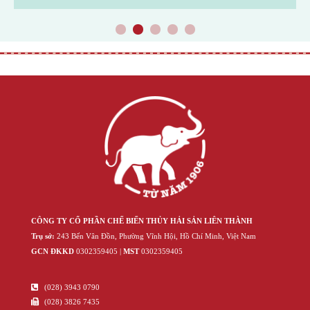
1
2
3
4
5
CÔNG TY CỔ PHẦN CHẾ BIẾN THỦY HẢI SẢN LIÊN THÀNH
Trụ sở:
243 Bến Vân Đồn, Phường Vĩnh Hội, Hồ Chí Minh, Việt Nam
GCN ĐKKD
‍030‍2359405 |
MST
‍030‍2359405
(028) 3943 0790
(028) 3826 7435