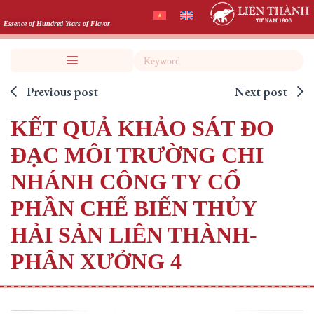
Skip
to
Essence of Hundred Years of Flavor
content
Search
Previous post
Next post
KẾT QUẢ KHẢO SÁT ĐO
ĐẠC MÔI TRƯỜNG CHI
NHÁNH CÔNG TY CỔ
PHẦN CHẾ BIẾN THỦY
HẢI SẢN LIÊN THÀNH-
PHÂN XƯỞNG 4