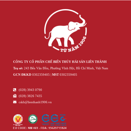
CÔNG TY CỔ PHẦN CHẾ BIẾN THỦY HẢI SẢN LIÊN THÀNH
Trụ sở:
243 Bến Vân Đồn, Phường Vĩnh Hội, Hồ Chí Minh, Việt Nam
GCN ĐKKD
‍030‍2359405 |
MST
‍030‍2359405
(028) 3943 0790
(028) 3826 7435
cskh@lienthanh1906.vn