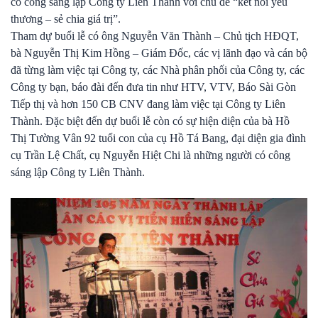
có công sáng lập Công ty Liên Thành với chủ đề “kết nối yêu
thương – sẻ chia giá trị”.
Tham dự buổi lễ có ông Nguyễn Văn Thành – Chủ tịch HĐQT,
bà Nguyễn Thị Kim Hồng – Giám Đốc, các vị lãnh đạo và cán bộ
đã từng làm việc tại Công ty, các Nhà phân phối của Công ty, các
Công ty bạn, báo đài đến đưa tin như HTV, VTV, Báo Sài Gòn
Tiếp thị và hơn 150 CB CNV đang làm việc tại Công ty Liên
Thành. Đặc biệt đến dự buổi lễ còn có sự hiện diện của bà Hồ
Thị Tường Vân 92 tuổi con của cụ Hồ Tá Bang, đại diện gia đình
cụ Trần Lệ Chất, cụ Nguyễn Hiệt Chi là những người có công
sáng lập Công ty Liên Thành.