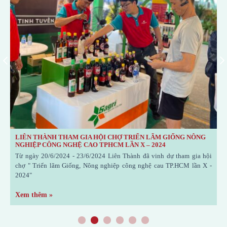
LIÊN THÀNH THAM GIA HỘI CHỢ TRIỂN LÃM GIỐNG NÔNG
(
NGHIỆP CÔNG NGHỆ CAO TPHCM LẦN X – 2024
h
Từ ngày 20/6/2024 - 23/6/2024 Liên Thành đã vinh dự tham gia hội
K
chợ " Triển lãm Giống, Nông nghiệp công nghệ cau TP.HCM lần X -
6
2024"
Xem thêm »
X
1
2
3
4
5
6