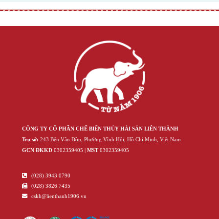
CÔNG TY CỔ PHẦN CHẾ BIẾN THỦY HẢI SẢN LIÊN THÀNH
Trụ sở:
243 Bến Vân Đồn, Phường Vĩnh Hội, Hồ Chí Minh, Việt Nam
GCN ĐKKD
‍030‍2359405 |
MST
‍030‍2359405
(028) 3943 0790
(028) 3826 7435
cskh@lienthanh1906.vn