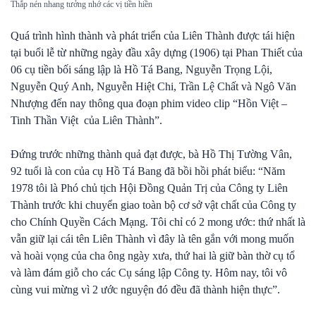
Thắp nén nhang tưởng nhớ các vị tiền hiền
Quá trình hình thành và phát triển của Liên Thành được tái hiện
tại buổi lễ từ những ngày đầu xây dựng (1906) tại Phan Thiết của
06 cụ tiền bối sáng lập là Hồ Tá Bang, Nguyễn Trọng Lội,
Nguyễn Quý Anh, Nguyễn Hiệt Chi, Trần Lệ Chất và Ngô Văn
Nhượng đến nay thông qua đoạn phim video clip “Hồn Việt –
Tinh Thần Việt của Liên Thành”.
Đứng trước những thành quả đạt được, bà Hồ Thị Tường Vân,
92 tuổi là con của cụ Hồ Tá Bang đã bồi hồi phát biểu: “Năm
1978 tôi là Phó chủ tịch Hội Đồng Quản Trị của Công ty Liên
Thành trước khi chuyển giao toàn bộ cơ sở vật chất của Công ty
cho Chính Quyền Cách Mạng. Tôi chỉ có 2 mong ước: thứ nhất là
vẫn giữ lại cái tên Liên Thành vì đây là tên gắn với mong muốn
và hoài vọng của cha ông ngày xưa, thứ hai là giữ bàn thờ cụ tổ
và làm đám giỗ cho các Cụ sáng lập Công ty. Hôm nay, tôi vô
cùng vui mừng vì 2 ước nguyện đó đều đã thành hiện thực”.