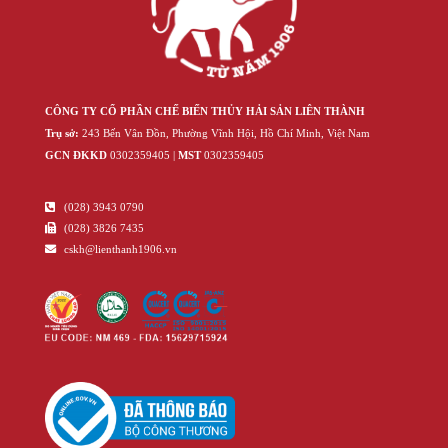
CÔNG TY CỔ PHẦN CHẾ BIẾN THỦY HẢI SẢN LIÊN THÀNH
Trụ sở:
243 Bến Vân Đồn, Phường Vĩnh Hội, Hồ Chí Minh, Việt Nam
GCN ĐKKD
‍030‍2359405 |
MST
‍030‍2359405
(028) 3943 0790
(028) 3826 7435
cskh@lienthanh1906.vn