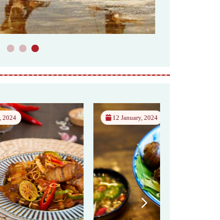
1
2
3
12 January, 2024
12 January, 