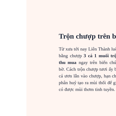
Trộn chượp trên b
Từ xưa tới nay Liên Thành l
bằng chượp
3 cá 1 muối tr
thu mua
ngay trên biển chứ
bờ. Cách trộn chượp tươi ấy
cá ươn lẫn vào chượp, hạn chế
phân huỷ tạo ra mùi thối để
có được mùi thơm tinh tuyền.