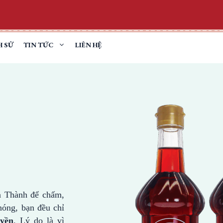
H SỬ
TIN TỨC
LIÊN HỆ
 Thành để chấm,
óng, bạn đều chỉ
uyền
. Lý do là vì