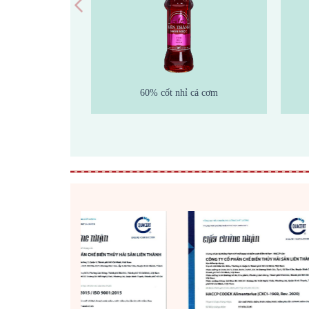
 tuyền
60% cốt nhỉ cá cơm