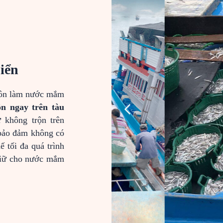
iển
uôn làm nước mắm
ộn ngay trên tàu
 không trộn trên
 bảo đảm không có
 tối đa quá trình
 giữ cho nước mắm