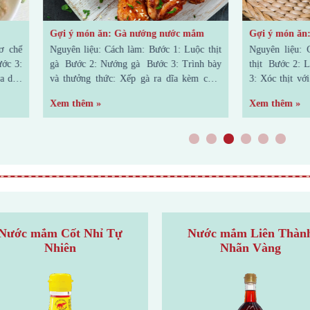
 ăn: Gà nướng nước mắm
Gợi ý món ăn: Ba rọi lắc sả tắc
: Cách làm: Bước 1: Luộc thịt
Nguyên liệu: Cách làm: Bước 1: Sơ 
 Nướng gà Bước 3: Trình bày
thịt Bước 2: Làm nước mắm sả tắc B
thức: Xếp gà ra dĩa kèm chén
3: Xóc thịt với hỗn hợp nước mắm B
à có thể thưởng thức ngay rồi.
4: Trình bày và thưởng thức Cho thị
»
Xem thêm »
ngon miệng với món gà nướng
dĩa, miếng thịt dai giòn thơm mùi sả 
hé! (Nguồn: Sưu tầm) Xem
Ăn với cơm nóng hay ăn
1
2
3
4
5
6
Nước mắm Cốt Nhỉ Tự
Nước mắm Liên Thàn
Nhiên
Nhãn Vàng