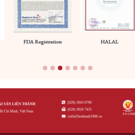
istration
HALAL
HVNCL
1
2
3
4
5
6
7
(028) 3943 0790
ẢI SẢN LIÊN THÀNH
(028) 3826 7435
ồ Chí Minh, Việt Nam
cskh@lienthanh1906.vn