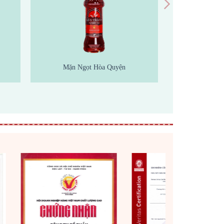
Mặn Ngọt Hòa Quyện
40% cố