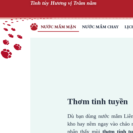
Tinh túy Hương vị Trăm năm
Skip
to
content
NƯỚC MẮM MẶN
NƯỚC MẮM CHAY
LỊC
TINH
TÚY
HƯƠNG
VỊ
TRĂM
NĂM
Thơm tinh tuyền
Dù bạn dùng nước mắm Liên
kho hay nêm ngay vào chảo n
nhận thấy mùi
thơm tinh t