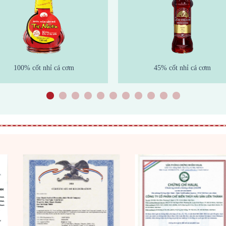
100% cốt nhỉ cá cơm
45% cốt nhỉ cá cơm
1
2
3
4
5
6
7
8
9
1
1
0
1