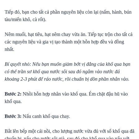
Tiếp đó, bạn cho tất cả phần nguyên liệu còn lại (nấm, hành, bún
tàu/miến khô, cà rốt).
Nêm muối, hạt tiêu, hạt nêm chay vừa ăn. Tiếp tục trộn cho tất cả
các nguyên liệu và gia vị tạo thành một hỗn hợp đều và đồng
nhất.
Bí quyết nhỏ: Nếu bạn muốn giảm bớt vị đắng của khổ qua bạn
có thể trần sơ khổ qua nước sôi sau đó ngâm vào nước đá
khoảng 2-3 phút để ráo nước, rồi chuẩn bị dồn phần nhân vào.
Bước 2:
Nhồi hỗn hợp nhân vào khổ qua. Ém chặt đậu hũ vào
khổ qua.
Bước 3:
Nấu canh khổ qua chay.
Bắt lên bếp một cái nồi, cho lượng nước vừa đủ với số khổ qua đã
chuẩn bị, nấu cho nước sôi già, sau đó cho khổ qua vào nấu với