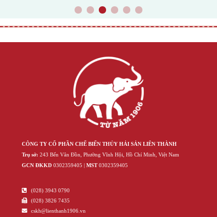
1
2
3
4
5
6
CÔNG TY CỔ PHẦN CHẾ BIẾN THỦY HẢI SẢN LIÊN THÀNH
Trụ sở:
243 Bến Vân Đồn, Phường Vĩnh Hội, Hồ Chí Minh, Việt Nam
GCN ĐKKD
‍030‍2359405 |
MST
‍030‍2359405
(028) 3943 0790
(028) 3826 7435
cskh@lienthanh1906.vn