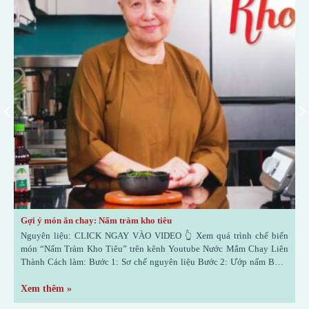
Gợi ý món ăn chay: Nấm tràm kho tiêu
G
ịt
Nguyên liệu: CLICK NGAY VÀO VIDEO 👆 Xem quá trình chế biến
N
ng
món “Nấm Tràm Kho Tiêu” trên kênh Youtube Nước Mắm Chay Liên
m
ng
Thành Cách làm: Bước 1: Sơ chế nguyên liệu Bước 2: Ướp nấm Bước
T
3: Kho nấm Cho tiêu đập dập và ớt hiểm vào kho
T
Xem thêm »
X