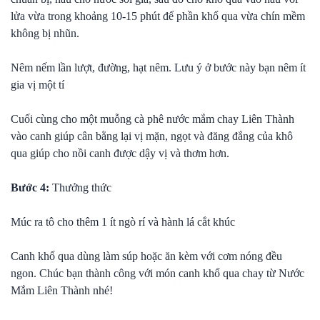
lửa vừa trong khoảng 10-15 phút để phần khổ qua vừa chín mềm
không bị nhũn.
Nêm nếm lần lượt, đường, hạt nêm. Lưu ý ở bước này bạn nêm ít
gia vị một tí
Cuối cùng cho một muỗng cà phê nước mắm chay Liên Thành
vào canh giúp cân bằng lại vị mặn, ngọt và đăng đắng của khô
qua giúp cho nồi canh được dậy vị và thơm hơn.
Bước 4:
Thưởng thức
Múc ra tô cho thêm 1 ít ngò rí và hành lá cắt khúc
Canh khổ qua dùng làm súp hoặc ăn kèm với cơm nóng đều
ngon. Chúc bạn thành công với món canh khổ qua chay từ Nước
Mắm Liên Thành nhé!