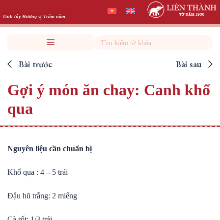
Skip
to
Tinh túy Hương vị Trăm năm
content
Search
Bài trước
Bài sau
Gợi ý món ăn chay: Canh khổ
qua
Nguyên liệu cần chuẩn bị
Khổ qua : 4 – 5 trái
Đậu hũ trắng: 2 miếng
Cà rốt: 1/3 trái