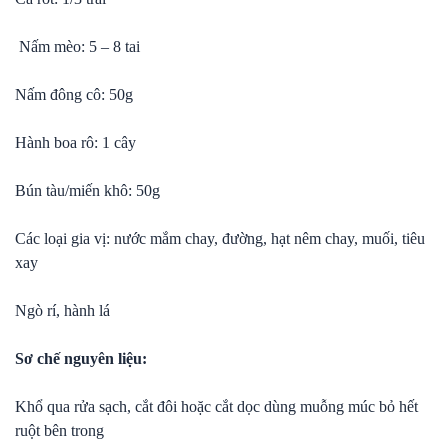
Nấm mèo: 5 – 8 tai
Nấm đông cô: 50g
Hành boa rô: 1 cây
Bún tàu/miến khô: 50g
Các loại gia vị: nước mắm chay, đường, hạt nêm chay, muối, tiêu
xay
Ngò rí, hành lá
Sơ chế nguyên liệu:
Khổ qua rửa sạch, cắt đôi hoặc cắt dọc dùng muỗng múc bỏ hết
ruột bên trong