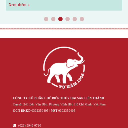
Xem thêm »
X
1
2
3
4
5
6
CÔNG TY CỔ PHẦN CHẾ BIẾN THỦY HẢI SẢN LIÊN THÀNH
Trụ sở:
243 Bến Vân Đồn, Phường Vĩnh Hội, Hồ Chí Minh, Việt Nam
GCN ĐKKD
‍030‍2359405 |
MST
‍030‍2359405
(028) 3943 0790