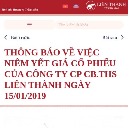
Skip
to
Tinh túy Hương vị Trăm năm
content
Search
Bài trước
Bài sau
THÔNG BÁO VỀ VIỆC
NIÊM YẾT GIÁ CỔ PHIẾU
CỦA CÔNG TY CP CB.THS
LIÊN THÀNH NGÀY
15/01/2019