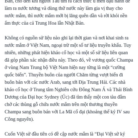
Bản, cho đến khi người Tàu tìm ra cách thức ủ men đậu nành để
làm ra nước tương và dùng thứ nước này làm gia vị thay cho
nước mắm, thì nước mắm mới bị lãng quên dần và rời khỏi nền
ẩm thực của cả Trung Hoa lẫn Nhật Bản.
Không có nguồn sử liệu nào ghi lại thời gian và nơi khai sinh ra
nước mắm ở Việt Nam, ngoại trừ một số tư liệu truyền khẩu. Tuy
nhiên, những phát hiện khảo cổ học và một số sử liệu liên quan
đã góp phần xác nhận điều này. Theo đó, về vương quốc Champa
ở vùng Nam Trung bộ Việt Nam hiện nay từng là một “cường
quốc biển”. Thuyền buôn của người Chăm từng vượt biển đi
buôn bán với các nước Arab, sang tới Địa Trung Hải. Các nhà
khảo cổ học ở Trung tâm Nghiên cứu Đông Nam Á và Thái Bình
Dương của Đại học Sydney (Úc) đã tìm thấy một con tàu đắm
chở các thùng gỗ chứa nước mắm trên một thương thuyền
Champa sang buôn bán với La Mã cổ đại (khoảng thế kỷ IV sau
Công nguyên).
Cuốn Việt sử đầu tiên có đề cập nước mắm là “Đại Việt sử ký