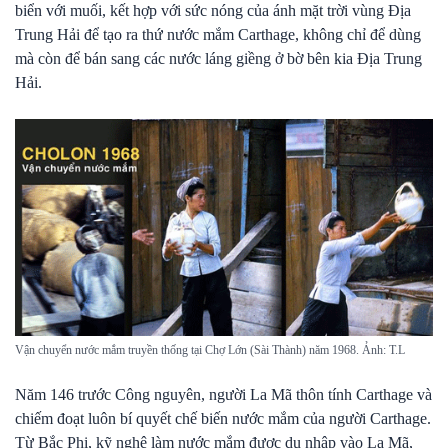
biển với muối, kết hợp với sức nóng của ánh mặt trời vùng Địa
Trung Hải để tạo ra thứ nước mắm Carthage, không chỉ để dùng
mà còn để bán sang các nước láng giềng ở bờ bên kia Địa Trung
Hải.
Vận chuyển nước mắm truyền thống tại Chợ Lớn (Sài Thành) năm 1968. Ảnh: T.L
Năm 146 trước Công nguyên, người La Mã thôn tính Carthage và
chiếm đoạt luôn bí quyết chế biến nước mắm của người Carthage.
Từ Bắc Phi, kỹ nghệ làm nước mắm được du nhập vào La Mã,