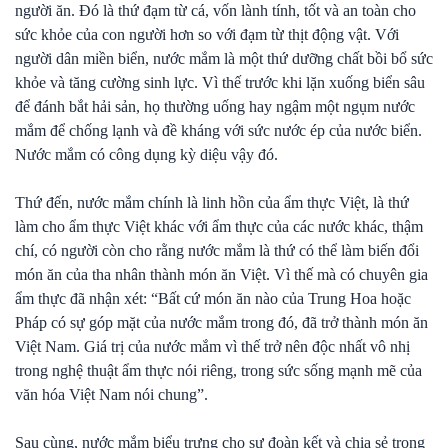
người ăn. Đó là thứ đạm từ cá, vốn lành tính, tốt và an toàn cho
sức khỏe của con người hơn so với đạm từ thịt động vật. Với
người dân miền biển, nước mắm là một thứ dưỡng chất bồi bổ sức
khỏe và tăng cường sinh lực. Vì thế trước khi lặn xuống biển sâu
để đánh bắt hải sản, họ thường uống hay ngậm một ngụm nước
mắm để chống lạnh và đề kháng với sức nước ép của nước biển.
Nước mắm có công dụng kỳ diệu vậy đó.
Thứ đến, nước mắm chính là linh hồn của ẩm thực Việt, là thứ
làm cho ẩm thực Việt khác với ẩm thực của các nước khác, thậm
chí, có người còn cho rằng nước mắm là thứ có thể làm biến đổi
món ăn của tha nhân thành món ăn Việt. Vì thế mà có chuyên gia
ẩm thực đã nhận xét: “Bất cứ món ăn nào của Trung Hoa hoặc
Pháp có sự góp mặt của nước mắm trong đó, đã trở thành món ăn
Việt Nam. Giá trị của nước mắm vì thế trở nên độc nhất vô nhị
trong nghệ thuật ẩm thực nói riêng, trong sức sống mạnh mẽ của
văn hóa Việt Nam nói chung”.
Sau cùng, nước mắm biểu trưng cho sự đoàn kết và chia sẻ trong