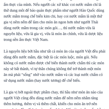
ẩm thực của mình. Nếu người các xứ khác coi nước mắm chỉ là
thứ dung môi để bảo quản thực phẩm như người Hàn Quốc dùng
nước mắm trong chế biến kim chi, hay coi nước mắm là một thứ
gia vị nêm nếm để làm cho món ăn ngon hơn như người Thái
dùng nước mắm trong các món gỏi…, thì nước mắm vừa là
nguyên liệu, vừa là gia vị, vừa là món ăn chính, vừa là dược liệu
trong nền ẩm thực Việt Nam.
Là nguyên liệu bởi hầu như tất cả món ăn của người Việt đều phải
dùng đến nước mắm, đặc biệt là các món luộc, món gỏi. Nếu
không có nước mắm được chế biến thành nước chấm thì các món
này sẽ bất thành, vì tự thân chúng không thể trở thành một món
ăn mà phải “sống” nhờ vào nước mắm và các loại nước chấm có
sử dụng nước mắm (hay nước tương) để chế biến.
Là gia vị bởi ngoài thực phẩm chay, thì hầu như món ăn nào của
người Việt cũng đều dùng nước mắm để nêm nếm nhằm tăng
thêm hương, thêm vị và thêm chất, khiến cho món ăn trở nên