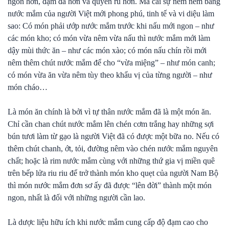
ngon hơn, đậm đà hơn và quyến rũ hơn. Mà cái sự nêm nếm bằng
nước mắm của người Việt mới phong phú, tinh tế và vi diệu làm
sao: Có món phải ướp nước mắm trước khi nấu mới ngon – như
các món kho; có món vừa nêm vừa nấu thì nước mắm mới làm
dậy mùi thức ăn – như các món xào; có món nấu chín rồi mới
nêm thêm chút nước mắm để cho “vừa miệng” – như món canh;
có món vừa ăn vừa nêm tùy theo khẩu vị của từng người – như
món cháo…
Là món ăn chính là bởi vì tự thân nước mắm đã là một món ăn.
Chỉ cần chan chút nước mắm lên chén cơm trắng hay những sợi
bún tươi làm từ gạo là người Việt đã có được một bữa no. Nếu có
thêm chút chanh, ớt, tỏi, đường nêm vào chén nước mắm nguyên
chất; hoặc là rim nước mắm cùng với những thứ gia vị miền quê
trên bếp lửa riu riu để trở thành món kho quẹt của người Nam Bộ
thì món nước mắm đơn sơ ấy đã được “lên đời” thành một món
ngon, nhất là đối với những người cần lao.
Là dược liệu hữu ích khi nước mắm cung cấp độ đạm cao cho