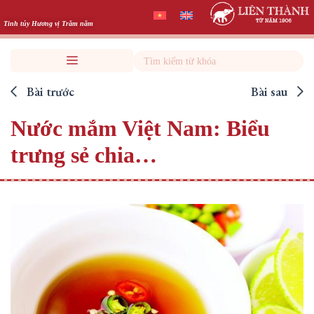
Skip
to
Tinh túy Hương vị Trăm năm
content
Search
Bài trước
Bài sau
Nước mắm Việt Nam: Biểu
trưng sẻ chia…