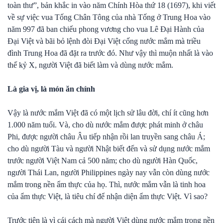
toàn thư”, bản khắc in vào năm Chính Hòa thứ 18 (1697), khi viết
về sự việc vua Tống Chân Tông của nhà Tống ở Trung Hoa vào
năm 997 đã ban chiếu phong vương cho vua Lê Đại Hành của
Đại Việt và bãi bỏ lệnh đòi Đại Việt cống nước mắm mà triều
đình Trung Hoa đã đặt ra trước đó. Như vậy thì muộn nhất là vào
thế kỷ X, người Việt đã biết làm và dùng nước mắm.
Là gia vị, là món ăn chính
Vậy là nước mắm Việt đã có một lịch sử lâu đời, chí ít cũng hơn
1.000 năm tuổi. Và, cho dù nước mắm được phát minh ở châu
Phi, được người châu Âu tiếp nhận rồi lan truyền sang châu Á;
cho dù người Tàu và người Nhật biết đến và sử dụng nước mắm
trước người Việt Nam cả 500 năm; cho dù người Hàn Quốc,
người Thái Lan, người Philippines ngày nay vẫn còn dùng nước
mắm trong nền ẩm thực của họ. Thì, nước mắm vẫn là tinh hoa
của ẩm thực Việt, là tiêu chí để nhận diện ẩm thực Việt. Vì sao?
Trước tiên là vì cái cách mà người Việt dùng nước mắm trong nền