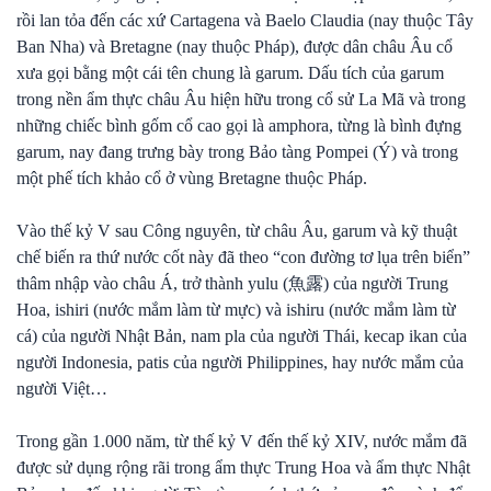
rồi lan tỏa đến các xứ Cartagena và Baelo Claudia (nay thuộc Tây
Ban Nha) và Bretagne (nay thuộc Pháp), được dân châu Âu cổ
xưa gọi bằng một cái tên chung là garum. Dấu tích của garum
trong nền ẩm thực châu Âu hiện hữu trong cổ sử La Mã và trong
những chiếc bình gốm cổ cao gọi là amphora, từng là bình đựng
garum, nay đang trưng bày trong Bảo tàng Pompei (Ý) và trong
một phế tích khảo cổ ở vùng Bretagne thuộc Pháp.
Vào thế kỷ V sau Công nguyên, từ châu Âu, garum và kỹ thuật
chế biến ra thứ nước cốt này đã theo “con đường tơ lụa trên biển”
thâm nhập vào châu Á, trở thành yulu (魚露) của người Trung
Hoa, ishiri (nước mắm làm từ mực) và ishiru (nước mắm làm từ
cá) của người Nhật Bản, nam pla của người Thái, kecap ikan của
người Indonesia, patis của người Philippines, hay nước mắm của
người Việt…
Trong gần 1.000 năm, từ thế kỷ V đến thế kỷ XIV, nước mắm đã
được sử dụng rộng rãi trong ẩm thực Trung Hoa và ẩm thực Nhật