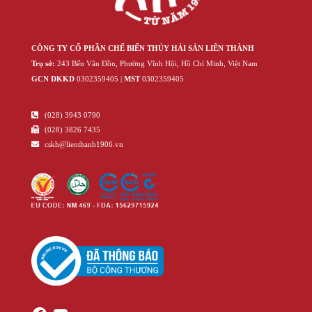
CÔNG TY CỔ PHẦN CHẾ BIẾN THỦY HẢI SẢN LIÊN THÀNH
Trụ sở:
243 Bến Vân Đồn, Phường Vĩnh Hội, Hồ Chí Minh, Việt Nam
GCN ĐKKD
‍030‍2359405 |
MST
‍030‍2359405
(028) 3943 0790
(028) 3826 7435
cskh@lienthanh1906.vn