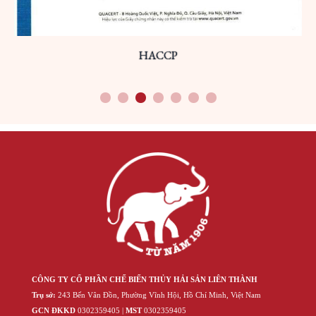
HACCP
1
2
3
4
5
6
7
CÔNG TY CỔ PHẦN CHẾ BIẾN THỦY HẢI SẢN LIÊN THÀNH
Trụ sở:
243 Bến Vân Đồn, Phường Vĩnh Hội, Hồ Chí Minh, Việt Nam
GCN ĐKKD
‍030‍2359405 |
MST
‍030‍2359405