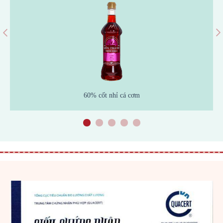
60% cốt nhỉ cá cơm
1
2
3
4
5