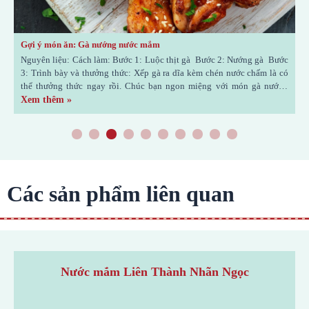
Gợi ý món ăn: Gà nướng nước mắm
G
ậu
Nguyên liệu: Cách làm: Bước 1: Luộc thịt gà Bước 2: Nướng gà Bước
N
ọn
3: Trình bày và thưởng thức: Xếp gà ra dĩa kèm chén nước chấm là có
t
g.
thể thưởng thức ngay rồi. Chúc bạn ngon miệng với món gà nướng
t
nước mắm nhé! (Nguồn: Sưu tầm) Xem
Xem thêm »
v
X
1
2
3
4
5
6
7
8
9
1
0
Các sản phẩm liên quan
Nước mắm Liên Thành Nhãn Ngọc