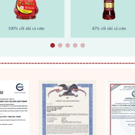
100% cốt nhỉ cá cơm
45% cốt nhỉ cá cơm
1
2
3
4
5