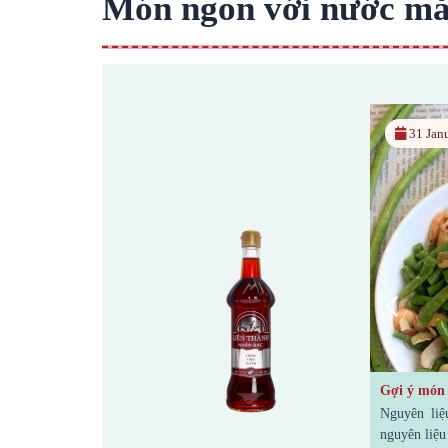
Món ngon với nước m
19 March, 2024
31 January, 2024
Gợi ý món ăn: Cá kèo chiên giòn chấm
Gợi ý món ăn: Đậu 
mắm me
Nguyên liệu: Cách l
Nguyên liệu Cách làm Bước 1: Sơ chế và
nguyên liệu Bước 2: 