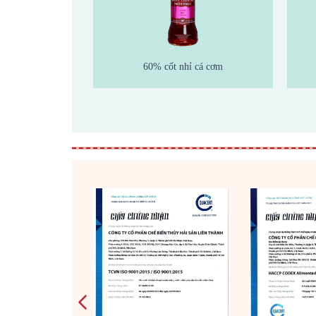
 thực vật
60% cốt nhỉ cá cơm