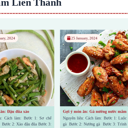
ắm Liên Thành
25 January, 2024
đũa xào
Gợi ý món ăn: Gà nướng nước mắm
àm: Bước 1: Sơ chế
Nguyên liệu: Cách làm: Bước 1: Luộc thịt
Xào đậu đũa Bước 3:
gà Bước 2: Nướng gà Bước 3: Trình bày