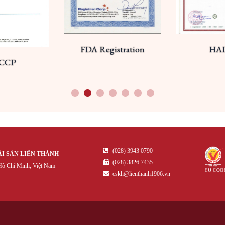
FDA Registration
HALA
P
1
2
3
4
5
6
7
(028) 3943 0790
ẢI SẢN LIÊN THÀNH
(028) 3826 7435
ồ Chí Minh, Việt Nam
cskh@lienthanh1906.vn