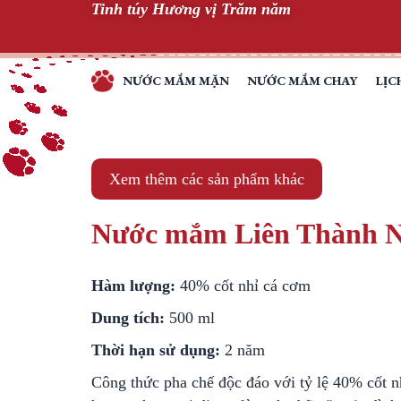
Tinh túy Hương vị Trăm năm
Skip
to
content
NƯỚC MẮM MẶN
NƯỚC MẮM CHAY
LỊC
TINH
TÚY
HƯƠNG
VỊ
Xem thêm các sản phẩm khác
TRĂM
NĂM
Nước mắm Liên Thành 
Hàm lượng:
40% cốt nhỉ cá cơm
Dung tích:
500 ml
Thời hạn sử dụng:
2 năm
Công thức pha chế độc đáo với tỷ lệ 40% cốt 