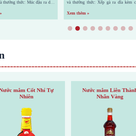
hức: Múc đậu ra dĩa,
và thưởng thức: Xếp gà ra dĩa kèm chén
 kèm với cơm nóng,
nước chấm là có thể thưởng thức ngay rồi.
Xem thêm »
tỏi ớt hoặc nước
Chúc bạn ngon miệng với món gà nướng
 miệng với món
nước mắm nhé! (Nguồn: Sưu tầm) Xem
1
2
3
4
5
6
7
8
9
n
Nước mắm Cốt Nhỉ Tự
Nước mắm Liên Thàn
Nhiên
Nhãn Vàng