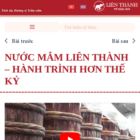
Skip
to
Tinh túy Hương vị Trăm năm
content
Search
Bài trước
Bài sau
NƯỚC MẮM LIÊN THÀNH
– HÀNH TRÌNH HƠN THẾ
KỶ