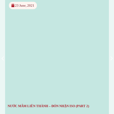
23 June, 2021
NƯỚC MẮM LIÊN THÀNH – ĐÓN NHẬN ISO (PART 2)
N