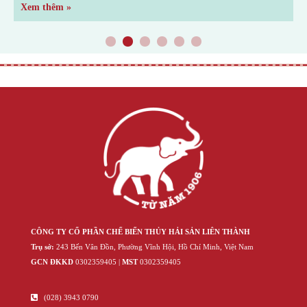
Xem thêm »
X
1
2
3
4
5
6
CÔNG TY CỔ PHẦN CHẾ BIẾN THỦY HẢI SẢN LIÊN THÀNH
Trụ sở:
243 Bến Vân Đồn, Phường Vĩnh Hội, Hồ Chí Minh, Việt Nam
GCN ĐKKD
‍030‍2359405 |
MST
‍030‍2359405
(028) 3943 0790