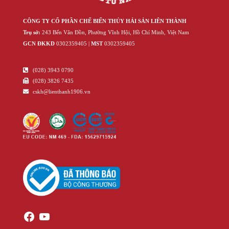
CÔNG TY CỔ PHẦN CHẾ BIẾN THỦY HẢI SẢN LIÊN THÀNH
Trụ sở:
243 Bến Vân Đồn, Phường Vĩnh Hội, Hồ Chí Minh, Việt Nam
GCN ĐKKD
‍030‍2359405 |
MST
‍030‍2359405
(028) 3943 0790
(028) 3826 7435
cskh@lienthanh1906.vn
Facebook
YouTube