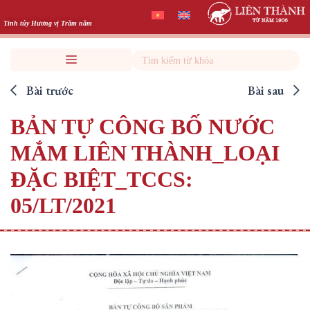
Skip
to
Tinh túy Hương vị Trăm năm
content
Search
Bài trước
Bài sau
BẢN TỰ CÔNG BỐ NƯỚC
MẮM LIÊN THÀNH_LOẠI
ĐẶC BIỆT_TCCS:
05/LT/2021