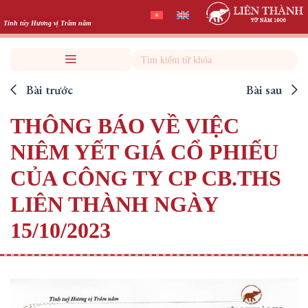
Skip
to
Tinh túy Hương vị Trăm năm
content
Search
Bài trước
Bài sau
THÔNG BÁO VỀ VIỆC
NIÊM YẾT GIÁ CỔ PHIẾU
CỦA CÔNG TY CP CB.THS
LIÊN THÀNH NGÀY
15/10/2023