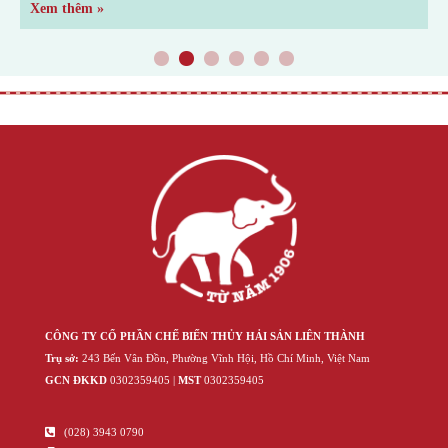
Xem thêm »
X
1
2
3
4
5
6
CÔNG TY CỔ PHẦN CHẾ BIẾN THỦY HẢI SẢN LIÊN THÀNH
Trụ sở:
243 Bến Vân Đồn, Phường Vĩnh Hội, Hồ Chí Minh, Việt Nam
GCN ĐKKD
‍030‍2359405 |
MST
‍030‍2359405
(028) 3943 0790