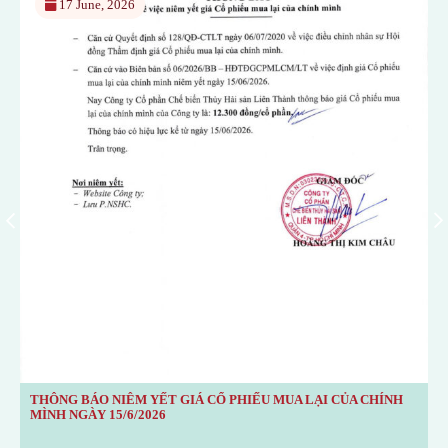
17 June, 2026
THÔNG BÁO NIÊM YẾT GIÁ CỔ PHIẾU MUA LẠI CỦA CHÍNH
T
MÌNH NGÀY 15/6/2026
M