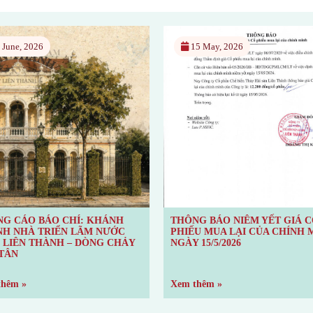
5 May, 2026
14 April, 2026
NG BÁO NIÊM YẾT GIÁ CỔ
THÔNG BÁO NIÊM YẾT GIÁ 
ẾU MUA LẠI CỦA CHÍNH MÌNH
PHIẾU MUA LẠI CỦA CHÍNH
 15/5/2026
NGÀY 15/4/2026
thêm »
Xem thêm »