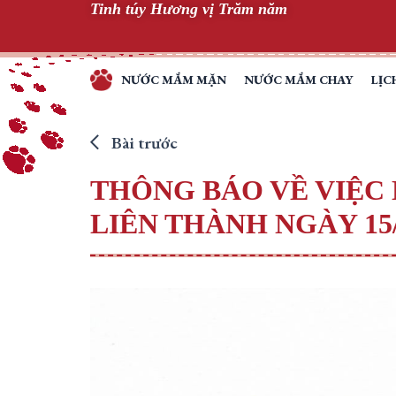
Tinh túy Hương vị Trăm năm
Skip
to
content
NƯỚC MẮM MẶN
NƯỚC MẮM CHAY
LỊC
TINH
TÚY
HƯƠNG
Bài trước
VỊ
THÔNG BÁO VỀ VIỆC 
TRĂM
NĂM
LIÊN THÀNH NGÀY 15/