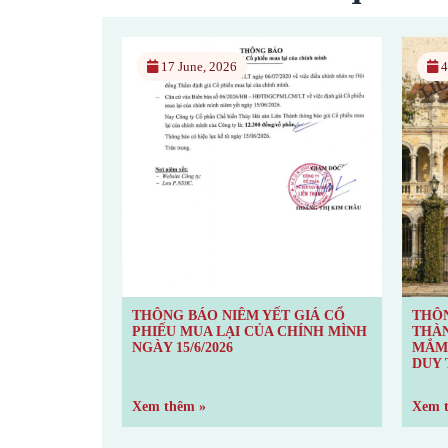
4 June, 2026
1
T GIÁ CỔ
THÔNG CÁO BÁO CHÍ: KHÁNH
THÔ
 CHÍNH MÌNH
THÀNH NHÀ TRIỂN LÃM NƯỚC
PHI
MẮM LIÊN THÀNH – DÒNG CHẢY
NGÀY
DUY TÂN
Xem thêm »
Xem 