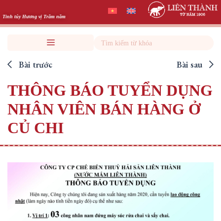
Skip
to
Tinh túy Hương vị Trăm năm
content
Search
Bài trước
Bài sau
THÔNG BÁO TUYỂN DỤNG
NHÂN VIÊN BÁN HÀNG Ở
CỦ CHI