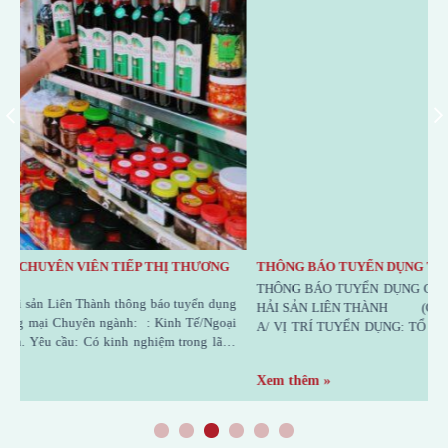
NG
THÔNG BÁO TUYỂN DỤNG TỔ TRƯỞNG ISO, HACCP
THÔNG BÁO TUYỂN DỤNG CÔNG TY CỔ PHẦN CHẾ BIẾN THỦY
dụng
HẢI SẢN LIÊN THÀNH (CÔNG TY NƯỚC MẮM LIÊN THÀNH)
goại
A/ VỊ TRÍ TUYỂN DỤNG: TỔ TRƯỞNG ISO, HACCP : 01 người (ưu
lãnh
tiên nữ) Trình độ học vấn: 12/12 Trình độ chuyên môn: Đại học
Chuyên ngành:
Xem thêm »
1
2
3
4
5
6