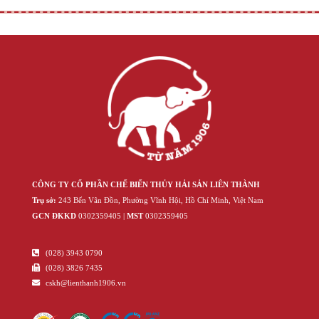
CÔNG TY CỔ PHẦN CHẾ BIẾN THỦY HẢI SẢN LIÊN THÀNH
Trụ sở:
243 Bến Vân Đồn, Phường Vĩnh Hội, Hồ Chí Minh, Việt Nam
GCN ĐKKD
‍030‍2359405 |
MST
‍030‍2359405
(028) 3943 0790
(028) 3826 7435
cskh@lienthanh1906.vn