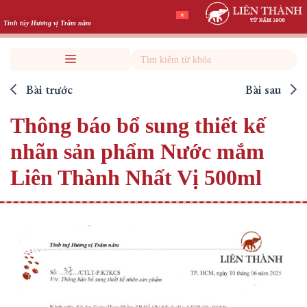
Skip
to
Tinh túy Hương vị Trăm năm
content
Search
Bài trước
Bài sau
Thông báo bổ sung thiết kế
nhãn sản phẩm Nước mắm
Liên Thành Nhất Vị 500ml