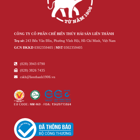
CÔNG TY CỔ PHẦN CHẾ BIẾN THỦY HẢI SẢN LIÊN THÀNH
Trụ sở:
243 Bến Vân Đồn, Phường Vĩnh Hội, Hồ Chí Minh, Việt Nam
GCN ĐKKD
‍030‍2359405 |
MST
‍030‍2359405
(028) 3943 0790
(028) 3826 7435
cskh@lienthanh1906.vn