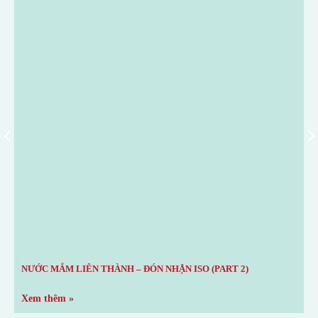
NƯỚC MẮM LIÊN THÀNH – ĐÓN NHẬN ISO (PART 2)
N
Xem thêm »
X