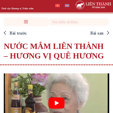
Skip
to
Tinh túy Hương vị Trăm năm
content
Search
Bài trước
Bài sau
NƯỚC MẮM LIÊN THÀNH
– HƯƠNG VỊ QUÊ HƯƠNG