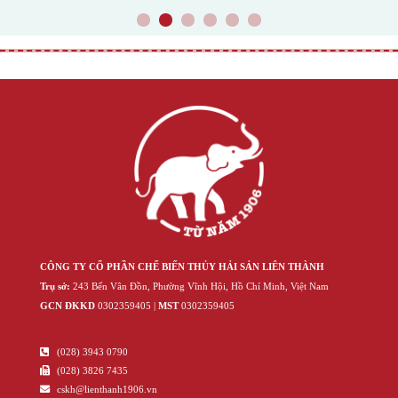
1
2
3
4
5
6
CÔNG TY CỔ PHẦN CHẾ BIẾN THỦY HẢI SẢN LIÊN THÀNH
Trụ sở:
243 Bến Vân Đồn, Phường Vĩnh Hội, Hồ Chí Minh, Việt Nam
GCN ĐKKD
‍030‍2359405 |
MST
‍030‍2359405
(028) 3943 0790
(028) 3826 7435
cskh@lienthanh1906.vn