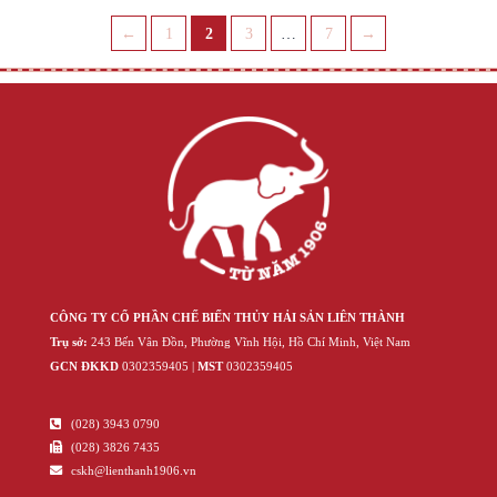
Page
Page
Page
Page
←
1
2
3
…
7
→
CÔNG TY CỔ PHẦN CHẾ BIẾN THỦY HẢI SẢN LIÊN THÀNH
Trụ sở:
243 Bến Vân Đồn, Phường Vĩnh Hội, Hồ Chí Minh, Việt Nam
GCN ĐKKD
‍030‍2359405 |
MST
‍030‍2359405
(028) 3943 0790
(028) 3826 7435
cskh@lienthanh1906.vn