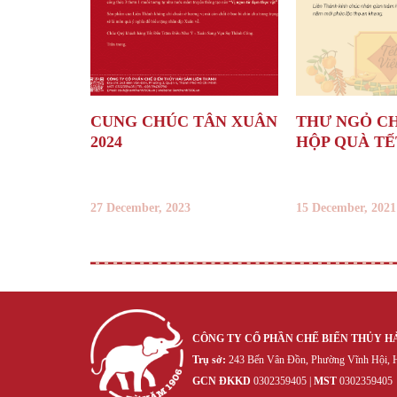
CUNG CHÚC TÂN XUÂN
THƯ NGỎ C
2024
HỘP QUÀ TẾT
27 December, 2023
15 December, 2021
CÔNG TY CỔ PHẦN CHẾ BIẾN THỦY H
Trụ sở:
243 Bến Vân Đồn, Phường Vĩnh Hội, H
GCN ĐKKD
‍030‍2359405 |
MST
‍030‍2359405