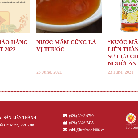
HÀO HÀNG
NƯỚC MẮM CŨNG LÀ
“NƯỚC MẮ
 2022
VỊ THUỐC
LIÊN THÀ
SỰ LỰA C
NGƯỜI ĂN
23 June, 2021
23 June, 2021
(028) 3943 0790
ẢI SẢN LIÊN THÀNH
(028) 3826 7435
ồ Chí Minh, Việt Nam
cskh@lienthanh1906.vn