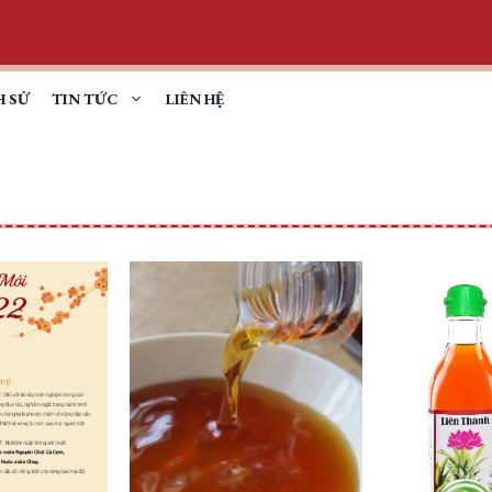
H SỬ
TIN TỨC
LIÊN HỆ