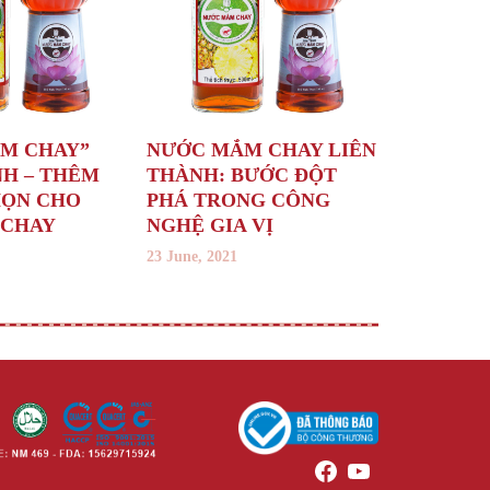
M CHAY”
NƯỚC MẮM CHAY LIÊN
NH – THÊM
THÀNH: BƯỚC ĐỘT
HỌN CHO
PHÁ TRONG CÔNG
 CHAY
NGHỆ GIA VỊ
23 June, 2021
Facebook
YouTube