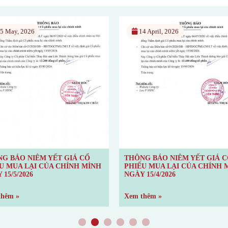
5 May, 2026
14 April, 2026
G BÁO NIÊM YẾT GIÁ CỔ
THÔNG BÁO NIÊM YẾT GIÁ 
U MUA LẠI CỦA CHÍNH MÌNH
PHIẾU MUA LẠI CỦA CHÍNH 
 15/5/2026
NGÀY 15/4/2026
thêm »
Xem thêm »
1
2
3
4
5
6