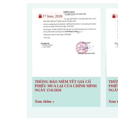
17 June, 2026
1
T GIÁ CỔ
THÔNG BÁO NIÊM YẾT GIÁ CỔ
THÔN
 CHÍNH MÌNH
PHIẾU MUA LẠI CỦA CHÍNH MÌNH
PHIẾ
NGÀY 15/6/2026
NGÀY
Xem thêm »
Xem 